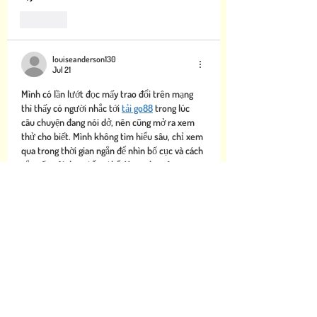
Like
louiseanderson130
Jul 21
Mình có lần lướt đọc mấy trao đổi trên mạng 
thì thấy có người nhắc tới 
tải go88
 trong lúc 
câu chuyện đang nói dở, nên cũng mở ra xem 
thử cho biết. Mình không tìm hiểu sâu, chỉ xem 
qua trong thời gian ngắn để nhìn bố cục và cách 
sắp xếp nội dung tổng thể. Xem như vậy xong 
mình quay lại đọc tiếp các bình luận khác.
Like
giftsforgirlsinnet
Jul 21
Tối qua mình đọc các bình luận trao đổi trên 
một diễn đàn, mình bắt gặp 
link tải sunwin
được chèn vào giữa câu chuyện. Mình bấm thử 