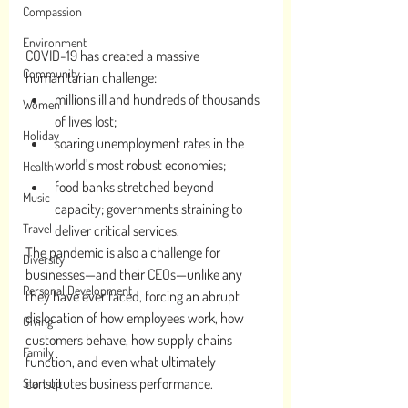
Compassion
Environment
COVID-19 has created a massive 
Community
humanitarian challenge: 
millions ill and hundreds of thousands 
Women
of lives lost; 
Holiday
soaring unemployment rates in the 
world’s most robust economies;
Health
food banks stretched beyond 
Music
capacity; governments straining to 
Travel
deliver critical services. 
The pandemic is also a challenge for 
Diversity
businesses—and their CEOs—unlike any 
Personal Development
they have ever faced, forcing an abrupt 
dislocation of how employees work, how 
Giving
customers behave, how supply chains 
Family
function, and even what ultimately 
constitutes business performance.  
Start up