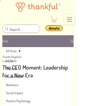
donate
Post
All Posts
ThankfulTogether
All Posts
1 min read
The CEO Moment: Leadership
Thankful
for a New Era
Mental Health
Resilience
Social Impact
Positive Psychology