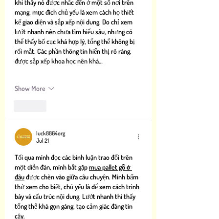
khi thấy nó được nhắc đến ở một số nơi trên 
mạng, mục đích chủ yếu là xem cách họ thiết 
kế giao diện và sắp xếp nội dung. Do chỉ xem 
lướt nhanh nên chưa tìm hiểu sâu, nhưng có 
thể thấy bố cục khá hợp lý, tổng thể không bị 
rối mắt. Các phần thông tin hiển thị rõ ràng, 
được sắp xếp khoa học nên khá…
Show More
Like
luck8864org
Jul 21
Tối qua mình đọc các bình luận trao đổi trên 
một diễn đàn, mình bắt gặp 
mua pallet gỗ ở 
đâu
 được chèn vào giữa câu chuyện. Mình bấm 
thử xem cho biết, chủ yếu là để xem cách trình 
bày và cấu trúc nội dung. Lướt nhanh thì thấy 
tổng thể khá gọn gàng, tạo cảm giác đáng tin 
cậy.